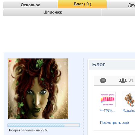
Блог
( 0 )
Основное
Др
Шпионаж
Блог
34
***ТРИКОТАЖ НАТАЛИ***
*Natalin
Посмотреть ещё
Портрет заполнен на 79 %