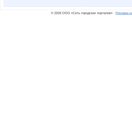
Mora
N@T@
© 2026 ООО «Сеть городских порталов» ·
Реклама н
Nathalie
Natikk
PRE$IDENT
Pris
Stella69
Taisiya
Yana-Anny
Yanusi