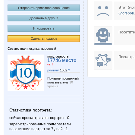
Angelina2307
AnnaSi
Этот блог
Отправить приватное сообщение
блогеров
.
Добавить в друзья
Игнорировать
Butterfly85
Choly
Посетит
Сделать подарок
Совместная покупка: взрослый
Forseti
Freew
популярность:
Посмотре
17746 место
-2 ↓
рейтинг
1532
?
Привилегированный
пользователь
10
Koshkakrol
LaTuSi
уровня
Статистика портрета:
Lonza
Lusien
сейчас просматривают портрет - 0
зарегистрированные пользователи
посетившие портрет за 7 дней - 1